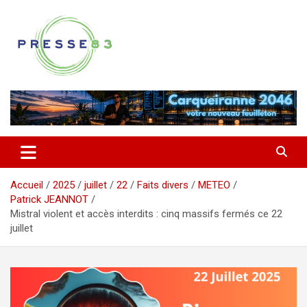
Aller
au
contenu
Comprendre ce qui se joue vraiment dans le Var
Presse 83
Accueil
2025
juillet
22
Faits divers
METEO
Patrick JEANNOT
Mistral violent et accès interdits : cinq massifs fermés ce 22
juillet