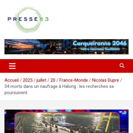
Aller
au
contenu
Comprendre ce qui se joue vraiment dans le Var
Presse 83
Accueil
2025
juillet
20
France-Monde
Nicolas Dupre
34 morts dans un naufrage à Halong : les recherches se
poursuivent