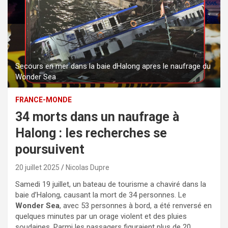
Secours en mer dans la baie dHalong apres le naufrage du
Wonder Sea
FRANCE-MONDE
34 morts dans un naufrage à
Halong : les recherches se
poursuivent
20 juillet 2025
Nicolas Dupre
Samedi 19 juillet, un bateau de tourisme a chaviré dans la
baie d’Halong, causant la mort de 34 personnes. Le
Wonder Sea
, avec 53 personnes à bord, a été renversé en
quelques minutes par un orage violent et des pluies
soudaines. Parmi les passagers figuraient plus de 20