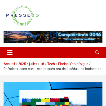
Aller
au
contenu
Comprendre ce qui se joue vraiment dans le Var
Presse 83
Accueil
2025
juillet
18
Tech
Florian Ysolefojgue
Rafraîchir sans clim : ces briques ont déjà séduit les bâtisseurs