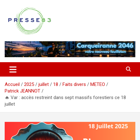
Aller
au
contenu
Comprendre ce qui se joue vraiment dans le Var
Presse 83
Accueil
2025
juillet
18
Faits divers
METEO
Patrick JEANNOT
🔥 Var : accès restreint dans sept massifs forestiers ce 18
juillet