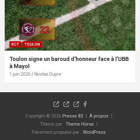
RCT
TOULON
Toulon signe un baroud d’honneur face à l’UBB
à Mayol
1 juin 2026
Nicolas Dupre
Copyright © 2026
Presse 83
À propos
Thème par :
Theme Horse
Fièrement propulsé par :
WordPress