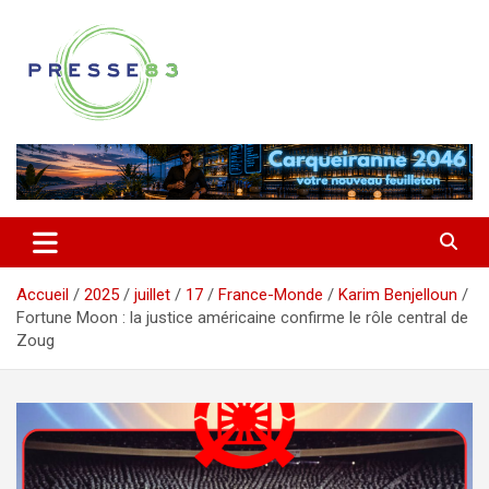
Aller
au
contenu
Comprendre ce qui se joue vraiment dans le Var
Presse 83
Accueil
2025
juillet
17
France-Monde
Karim Benjelloun
Fortune Moon : la justice américaine confirme le rôle central de
Zoug