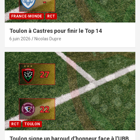
FRANCE-MONDE
RCT
Toulon à Castres pour finir le Top 14
6 juin 2026
Nicolas Dupre
RCT
TOULON
Toulon signe un baroud d’honneur face à l’UBB