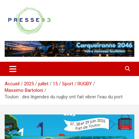
Aller
au
contenu
Comprendre ce qui se joue vraiment dans le Var
Presse 83
Accueil
2025
juillet
15
Sport
RUGBY
Massimo Bartoloni
Toulon : des légendes du rugby ont fait vibrer l’eau du port