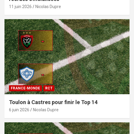
11 juin 2026
Nicolas Dupre
FRANCE-MONDE
RCT
Toulon à Castres pour finir le Top 14
6 juin 2026
Nicolas Dupre