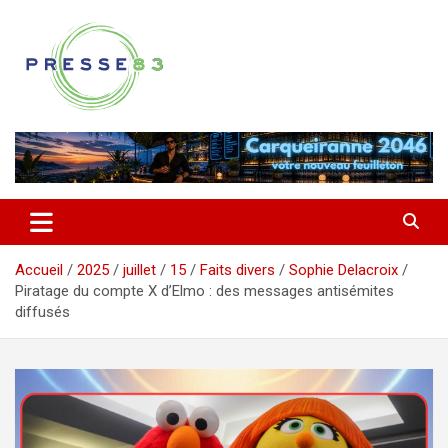
Aller
au
contenu
Comprendre ce qui se joue vraiment dans le Var
Presse 83
Accueil
2025
juillet
15
Faits divers
Sophie Delacroix
Piratage du compte X d’Elmo : des messages antisémites
diffusés