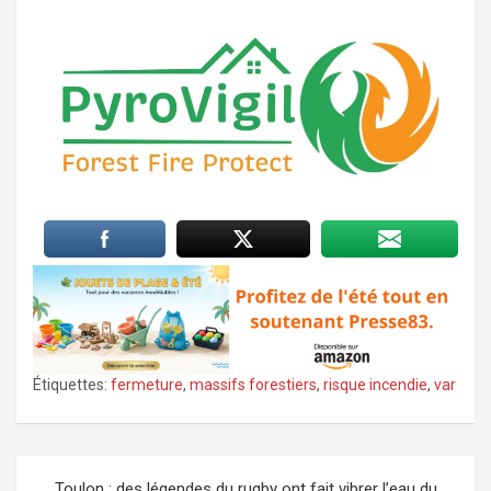
Étiquettes:
fermeture
,
massifs forestiers
,
risque incendie
,
var
Navigation
Toulon : des légendes du rugby ont fait vibrer l’eau du