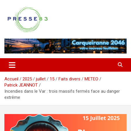
Aller
au
contenu
Comprendre ce qui se joue vraiment dans le Var
Presse 83
Accueil
2025
juillet
15
Faits divers
METEO
Patrick JEANNOT
Incendies dans le Var : trois massifs fermés face au danger
extrême