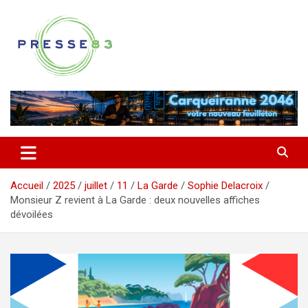
Aller
au
contenu
Comprendre ce qui se joue vraiment dans le Var
Presse 83
Accueil
2025
juillet
11
La Garde
Sophie Delacroix
Monsieur Z revient à La Garde : deux nouvelles affiches
dévoilées