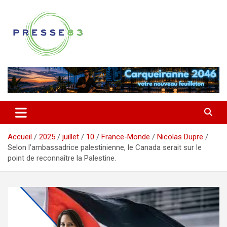
Aller
au
contenu
Comprendre ce qui se joue vraiment dans le Var
Presse 83
Accueil
2025
juillet
10
France-Monde
Nicolas Dupre
Selon l’ambassadrice palestinienne, le Canada serait sur le
point de reconnaître la Palestine.