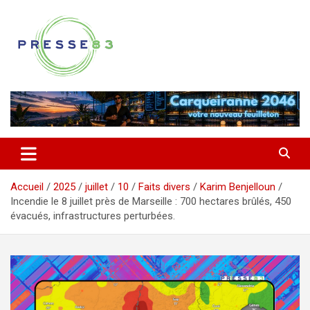
Aller
au
contenu
Comprendre ce qui se joue vraiment dans le Var
Presse 83
Accueil
2025
juillet
10
Faits divers
Karim Benjelloun
Incendie le 8 juillet près de Marseille : 700 hectares brûlés, 450
évacués, infrastructures perturbées.