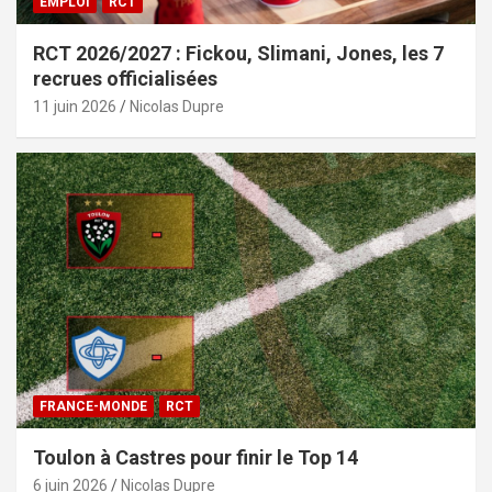
EMPLOI
RCT
RCT 2026/2027 : Fickou, Slimani, Jones, les 7
recrues officialisées
11 juin 2026
Nicolas Dupre
FRANCE-MONDE
RCT
Toulon à Castres pour finir le Top 14
6 juin 2026
Nicolas Dupre