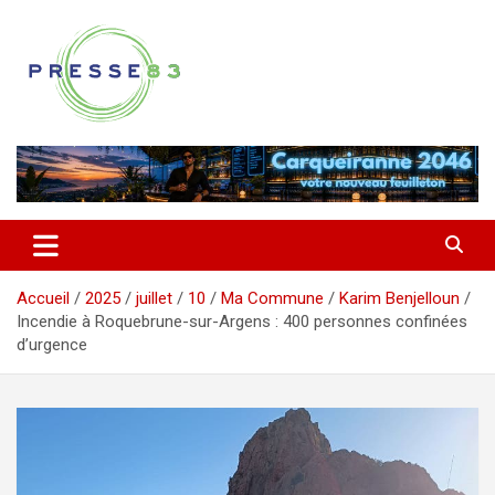
Aller
au
contenu
Comprendre ce qui se joue vraiment dans le Var
Presse 83
Accueil
2025
juillet
10
Ma Commune
Karim Benjelloun
Incendie à Roquebrune-sur-Argens : 400 personnes confinées
d’urgence