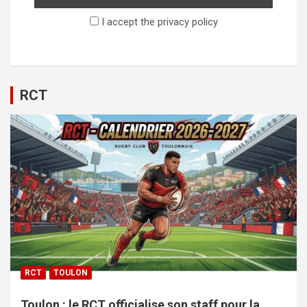
I accept the privacy policy
RCT
RCT
TOULON
Toulon : le RCT officialise son staff pour la