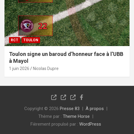
RCT
TOULON
Toulon signe un baroud d’honneur face à l’UBB
à Mayol
1 juin 2026
Nicolas Dupre
Copyright © 2026
Presse 83
À propos
Thème par :
Theme Horse
Fièrement propulsé par :
WordPress