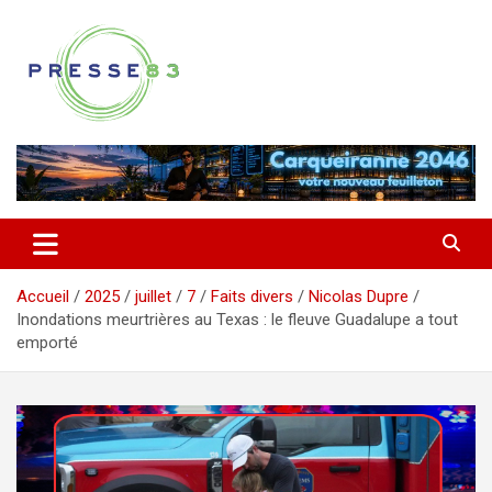
Aller
au
contenu
Comprendre ce qui se joue vraiment dans le Var
Presse 83
Accueil
2025
juillet
7
Faits divers
Nicolas Dupre
Inondations meurtrières au Texas : le fleuve Guadalupe a tout
emporté