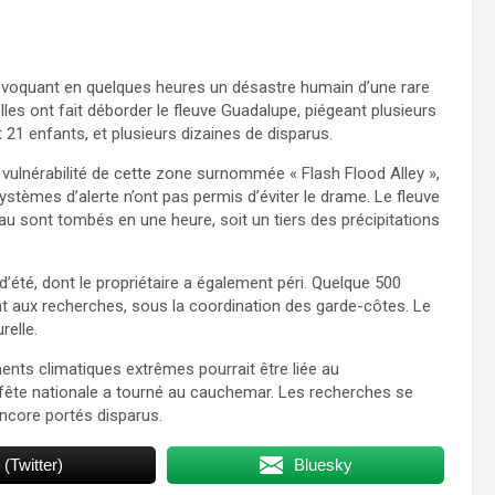
provoquant en quelques heures un désastre humain d’une rare
elles ont fait déborder le fleuve Guadalupe, piégeant plusieurs
 21 enfants, et plusieurs dizaines de disparus.
a vulnérabilité de cette zone surnommée « Flash Flood Alley »,
stèmes d’alerte n’ont pas permis d’éviter le drame. Le fleuve
u sont tombés en une heure, soit un tiers des précipitations
’été, dont le propriétaire a également péri. Quelque 500
ent aux recherches, sous la coordination des garde-côtes. Le
relle.
ments climatiques extrêmes pourrait être liée au
a fête nationale a tourné au cauchemar. Les recherches se
encore portés disparus.
 (Twitter)
Bluesky