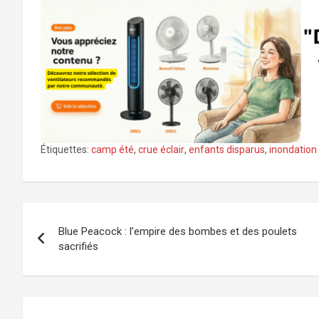
Étiquettes:
camp été
,
crue éclair
,
enfants disparus
,
inondation
Navigation
Blue Peacock : l’empire des bombes et des poulets
de
sacrifiés
l’article