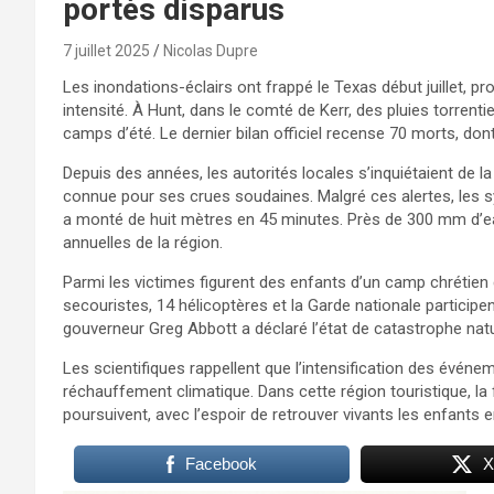
portés disparus
7 juillet 2025
Nicolas Dupre
Les inondations-éclairs ont frappé le Texas début juillet, 
intensité. À Hunt, dans le comté de Kerr, des pluies torrenti
camps d’été. Le dernier bilan officiel recense 70 morts, dont
Depuis des années, les autorités locales s’inquiétaient de l
connue pour ses crues soudaines. Malgré ces alertes, les sy
a monté de huit mètres en 45 minutes. Près de 300 mm d’ea
annuelles de la région.
Parmi les victimes figurent des enfants d’un camp chrétien d
secouristes, 14 hélicoptères et la Garde nationale particip
gouverneur Greg Abbott a déclaré l’état de catastrophe natu
Les scientifiques rappellent que l’intensification des événe
réchauffement climatique. Dans cette région touristique, l
poursuivent, avec l’espoir de retrouver vivants les enfants 
Facebook
X