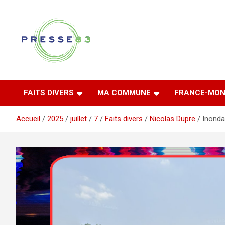
Aller
au
contenu
Comprendre ce qui se joue vraiment dans le Var
Presse 83
FAITS DIVERS
MA COMMUNE
FRANCE-MON
Accueil
2025
juillet
7
Faits divers
Nicolas Dupre
Inonda