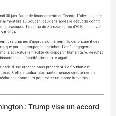
di 30 juin, faute de financements suffisants. L’alerte lancée
e alimentaire au Soudan, deux ans après le début du conflit.
es sporadiques. Le camp de Zamzam, près d’El-Fasher, avait
août 2024.
ement des chaînes d’approvisionnement. Ils dénonçaient des
l marqué par des coupes budgétaires. Le désengagement
p, a accentué la fragilité du dispositif humanitaire. Résultat
ubissent une insécurité alimentaire aiguë.
ui parle d’une urgence sans précédent. Le Soudan est
l niveau. Cette situation alarmante menace directement la
médiat des donateurs pour éviter un drame irréversible.
ington : Trump vise un accord