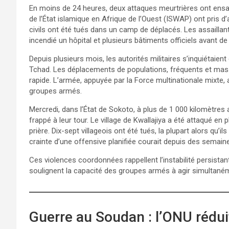
En moins de 24 heures, deux attaques meurtrières ont ensan
de l’État islamique en Afrique de l’Ouest (ISWAP) ont pris d’
civils ont été tués dans un camp de déplacés. Les assaillan
incendié un hôpital et plusieurs bâtiments officiels avant de 
Depuis plusieurs mois, les autorités militaires s’inquiétaien
Tchad. Les déplacements de populations, fréquents et massi
rapide. L’armée, appuyée par la Force multinationale mixte, 
groupes armés.
Mercredi, dans l’État de Sokoto, à plus de 1 000 kilomètre
frappé à leur tour. Le village de Kwallajiya a été attaqué en 
prière. Dix-sept villageois ont été tués, la plupart alors qu’i
crainte d’une offensive planifiée courait depuis des semain
Ces violences coordonnées rappellent l’instabilité persistant
soulignent la capacité des groupes armés à agir simultané
Guerre au Soudan : l’ONU réduit