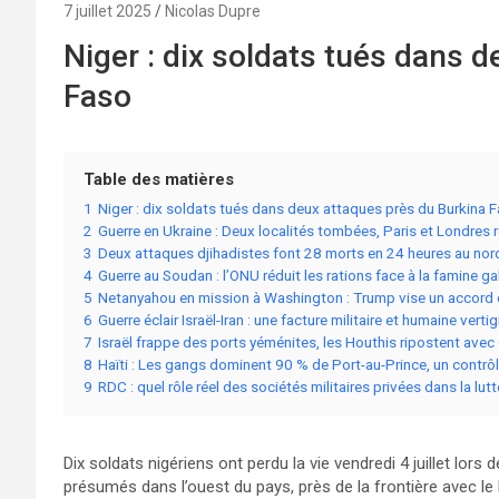
7 juillet 2025
Nicolas Dupre
Niger : dix soldats tués dans 
Faso
Table des matières
1
Niger : dix soldats tués dans deux attaques près du Burkina 
2
Guerre en Ukraine : Deux localités tombées, Paris et Londres r
3
Deux attaques djihadistes font 28 morts en 24 heures au nord
4
Guerre au Soudan : l’ONU réduit les rations face à la famine g
5
Netanyahou en mission à Washington : Trump vise un accord
6
Guerre éclair Israël-Iran : une facture militaire et humaine verti
7
Israël frappe des ports yéménites, les Houthis ripostent avec
8
Haïti : Les gangs dominent 90 % de Port-au-Prince, un contr
9
RDC : quel rôle réel des sociétés militaires privées dans la lut
Dix soldats nigériens ont perdu la vie vendredi 4 juillet lo
présumés dans l’ouest du pays, près de la frontière avec le