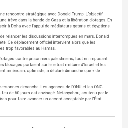
ne rencontre stratégique avec Donald Trump. L’objectif
une trêve dans la bande de Gaza et la libération d’otages. En
soir à Doha avec l’appui de médiateurs qataris et égyptiens.
t de relancer les discussions interrompues en mars. Donald
té. Ce déplacement officiel intervient alors que les
gées trop favorables au Hamas.
’otages contre prisonniers palestiniens, tout en imposant
 blocages portaient sur le retrait militaire d’Israël et les
ent américain, optimiste, a déclaré dimanche que « de
6 personnes dimanche. Les agences de l’ONU et les ONG
e-feu de 60 jours est envisagé. Netanyahou, soutenu par le
ires pour faire avancer un accord acceptable par l’État