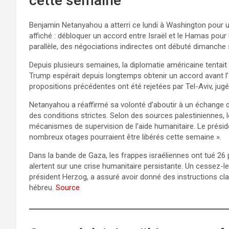
cette semaine
Benjamin Netanyahou a atterri ce lundi à Washington pour u
affiché : débloquer un accord entre Israël et le Hamas pour 
parallèle, des négociations indirectes ont débuté dimanche 
Depuis plusieurs semaines, la diplomatie américaine tentai
Trump espérait depuis longtemps obtenir un accord avant l’é
propositions précédentes ont été rejetées par Tel-Aviv, ju
Netanyahou a réaffirmé sa volonté d’aboutir à un échange d
des conditions strictes. Selon des sources palestiniennes, les
mécanismes de supervision de l’aide humanitaire. Le présid
nombreux otages pourraient être libérés cette semaine ».
Dans la bande de Gaza, les frappes israéliennes ont tué 2
alertent sur une crise humanitaire persistante. Un cessez-l
président Herzog, a assuré avoir donné des instructions cla
hébreu.
Source