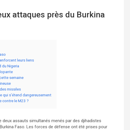
deux attaques près du Burkina
Faso
enforcent leurs liens
 du Nigeria
alopante
 cette semaine
gineuse
 des missiles
ôle qui s’étend dangereusement
te contre le M23 ?
rs de deux assauts simultanés menés par des djihadistes
 Burkina Faso. Les forces de défense ont été prises pour