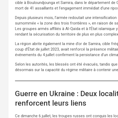
cible à Bouloundjounga et Samira, dans le département de G
mort de 41 assaillants et l’engagement immédiat d’une ripos
Depuis plusieurs mois, l’armée redoutait une intensification 
surnommée « la zone des trois frontières », en raison de sa p
Les groupes armés affiliés à Al-Qaïda et à l’État islamique y m
rendant la sécurisation du territoire de plus en plus complex
La région abrite également la mine d’or de Samira, cible fréq
coup d’État de juillet 2023, avait renforcé la présence milit
événements du 4 juillet confirment la persistance d’un clima
Selon les autorités, les blessés ont été évacués, tandis que 
désormais sur la capacité du régime militaire à contenir u
Guerre en Ukraine : Deux local
renforcent leurs liens
Ce dimanche 6 juillet, les troupes russes ont conquis les l