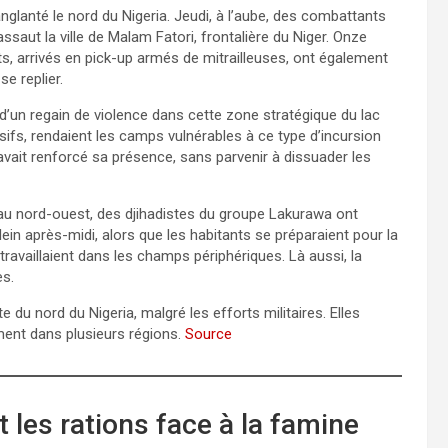
glanté le nord du Nigeria. Jeudi, à l’aube, des combattants
assaut la ville de Malam Fatori, frontalière du Niger. Onze
ts, arrivés en pick-up armés de mitrailleuses, ont également
se replier.
t d’un regain de violence dans cette zone stratégique du lac
fs, rendaient les camps vulnérables à ce type d’incursion
avait renforcé sa présence, sans parvenir à dissuader les
s au nord-ouest, des djihadistes du groupe Lakurawa ont
plein après-midi, alors que les habitants se préparaient pour la
ls travaillaient dans les champs périphériques. Là aussi, la
es.
e du nord du Nigeria, malgré les efforts militaires. Elles
ment dans plusieurs régions.
Source
 les rations face à la famine