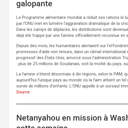
galopante
Le Programme alimentaire mondial a réduit ses rations le lun
par l’ONU met en lumière l’aggravation dramatique de la cris
Dans les camps de déplacés, les distributions sont devenu
déjà été frappé par une famine officiellement reconnue en 
Depuis des mois, les humanitaires alertaient sur l’effondr
promesses d’aide non tenues, dans un climat internationa
progressif des États-Unis, amorcé sous l’administration Trum
: plus de 25 millions de Soudanais, soit la moitié du pays, s
La famine s’étend désormais à dix régions, selon le PAM, q
aujourd’hui l’unique pays au monde où la faim atteint un te
survie de millions d’enfants. L’ONU appelle à un sursaut im
Source
Netanyahou en mission à Wash