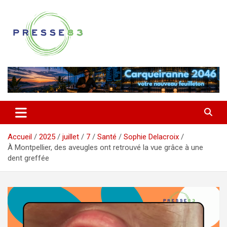
Aller
au
contenu
Comprendre ce qui se joue vraiment dans le Var
Presse 83
Accueil
2025
juillet
7
Santé
Sophie Delacroix
À Montpellier, des aveugles ont retrouvé la vue grâce à une
dent greffée