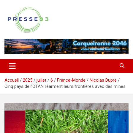
Aller
au
contenu
Comprendre ce qui se joue vraiment dans le Var
Presse 83
Accueil
2025
juillet
6
France-Monde
Nicolas Dupre
Cinq pays de l’OTAN réarment leurs frontières avec des mines