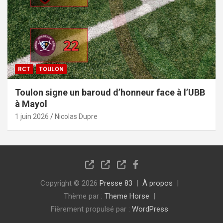
RCT
TOULON
Toulon signe un baroud d’honneur face à l’UBB
à Mayol
1 juin 2026
Nicolas Dupre
Copyright © 2026
Presse 83
À propos
Thème par :
Theme Horse
Fièrement propulsé par :
WordPress