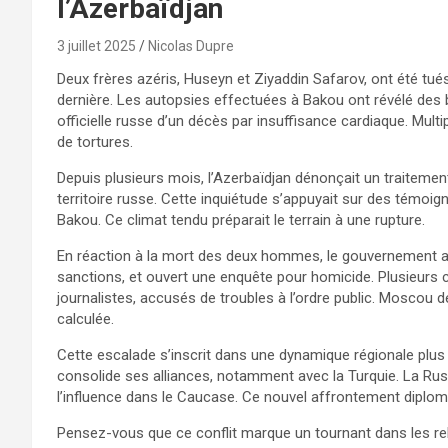
l’Azerbaïdjan
3 juillet 2025
Nicolas Dupre
Deux frères azéris, Huseyn et Ziyaddin Safarov, ont été tué
dernière. Les autopsies effectuées à Bakou ont révélé des b
officielle russe d’un décès par insuffisance cardiaque. Mult
de tortures.
Depuis plusieurs mois, l’Azerbaïdjan dénonçait un traitemen
territoire russe. Cette inquiétude s’appuyait sur des témoig
Bakou. Ce climat tendu préparait le terrain à une rupture.
En réaction à la mort des deux hommes, le gouvernement a
sanctions, et ouvert une enquête pour homicide. Plusieurs 
journalistes, accusés de troubles à l’ordre public. Mosco
calculée.
Cette escalade s’inscrit dans une dynamique régionale plus l
consolide ses alliances, notamment avec la Turquie. La Russi
l’influence dans le Caucase. Ce nouvel affrontement diplomat
Pensez-vous que ce conflit marque un tournant dans les r