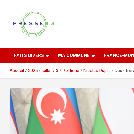
Aller
au
contenu
Comprendre ce qui se joue vraiment dans le Var
Presse 83
FAITS DIVERS
MA COMMUNE
FRANCE-MON
Accueil
2025
juillet
3
Politique
Nicolas Dupre
Deux frèr