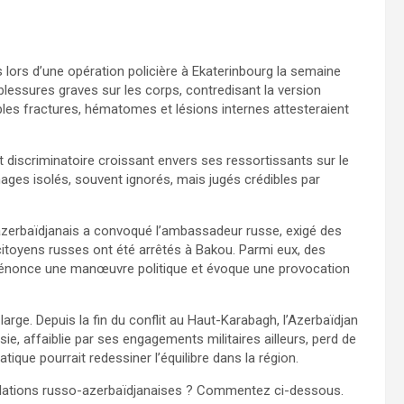
s lors d’une opération policière à Ekaterinbourg la semaine
lessures graves sur les corps, contredisant la version
iples fractures, hématomes et lésions internes attesteraient
t discriminatoire croissant envers ses ressortissants sur le
nages isolés, souvent ignorés, mais jugés crédibles par
zerbaïdjanais a convoqué l’ambassadeur russe, exigé des
citoyens russes ont été arrêtés à Bakou. Parmi eux, des
u dénonce une manœuvre politique et évoque une provocation
arge. Depuis la fin du conflit au Haut-Karabagh, l’Azerbaïdjan
e, affaiblie par ses engagements militaires ailleurs, perd de
ique pourrait redessiner l’équilibre dans la région.
elations russo-azerbaïdjanaises ? Commentez ci-dessous.