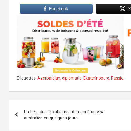
Facebook
X
Étiquettes:
Azerbaïdjan
,
diplomatie
,
Ekaterinbourg
,
Russie
Navigation
Un tiers des Tuvaluans a demandé un visa
de
australien en quelques jours
l’article