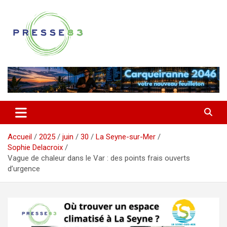
Aller
au
contenu
Comprendre ce qui se joue vraiment dans le Var
Presse 83
Accueil
2025
juin
30
La Seyne-sur-Mer
Sophie Delacroix
Vague de chaleur dans le Var : des points frais ouverts
d’urgence