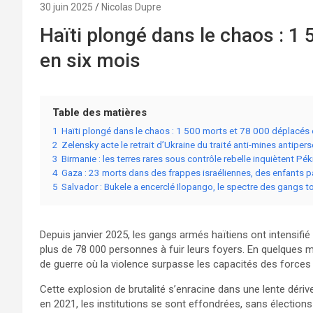
30 juin 2025
Nicolas Dupre
Haïti plongé dans le chaos : 1
en six mois
Table des matières
1
Haïti plongé dans le chaos : 1 500 morts et 78 000 déplacés 
2
Zelensky acte le retrait d’Ukraine du traité anti-mines antiper
3
Birmanie : les terres rares sous contrôle rebelle inquiètent Pék
4
Gaza : 23 morts dans des frappes israéliennes, des enfants p
5
Salvador : Bukele a encerclé Ilopango, le spectre des gangs t
Depuis janvier 2025, les gangs armés haïtiens ont intensifi
plus de 78 000 personnes à fuir leurs foyers. En quelques 
de guerre où la violence surpasse les capacités des forces d
Cette explosion de brutalité s’enracine dans une lente dériv
en 2021, les institutions se sont effondrées, sans élections