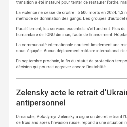
transition a été instauré pour tenter de restaurer l’ordre, m
La violence ne cesse de croître : 5 600 morts en 2024, 1,3 m
méthode de domination des gangs. Des groupes d’autodéfen
Parallèlement, les services essentiels s’effondrent. Plus de 
humanitaire de l’ONU diminue, faute de financement. Hôpitaux,
La communauté internationale soutient timidement une miss
sous-équipée. Aucun déploiement militaire international n’es
En septembre prochain, la fin du statut de protection temp
décision qui pourrait aggraver encore l’instabilité.
Zelensky acte le retrait d’Ukrai
antipersonnel
Dimanche, Volodymyr Zelensky a signé un décret retirant l’U
de trois ans après l’invasion russe, répond à une situation mil