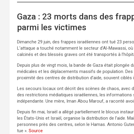
Gaza : 23 morts dans des frapp
parmi les victimes
Dimanche 29 juin, des frappes israéliennes ont tué 23 perso
L’attaque a touché notamment le secteur d’Al-Mawassi, où 
calcinés et des blessés graves ont été transportés à l’hôpi
Depuis plus de vingt mois, la bande de Gaza était plongée 
médicales et les déplacements massifs de population. Des f
proximité des centres de distribution d’aide, souvent ciblés
Les secours locaux ont décrit des scènes de chaos, avec d
des restrictions médiatiques israéliennes, les informations s
indépendante. Une mère, Iman Abou Marouf, a raconté avoir
Depuis fin mai, Israël a allégé partiellement le blocus inst
les États-Unis et Israël, organise la distribution de l’aide. 
personnes près des centres, selon le Hamas. Antonio Guterr
tue ».
Source