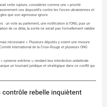
arait cette rupture, considérée comme une « priorité
massivement ces dispositifs contre les forces ukrainiennes et
règles que son agresseur ignore.
es : un vote au parlement, une notification à l’ONU, puis un
ration de ce délai, la sortie ne serait pas formellement validée
le mais nécessaire ». Plusieurs députés y voient une mesure
le Comité international de la Croix-Rouge et plusieurs ONG
« cynisme extrême », rendant leur interdiction unilatérale
arque un tournant juridique et stratégique dans ce conflit qui
 contrôle rebelle inquiètent