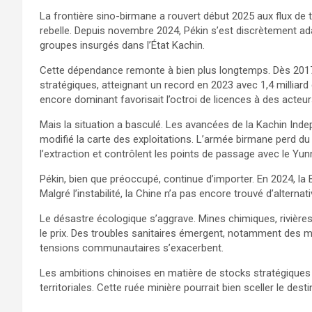
La frontière sino-birmane a rouvert début 2025 aux flux de
rebelle. Depuis novembre 2024, Pékin s’est discrètement ad
groupes insurgés dans l’État Kachin.
Cette dépendance remonte à bien plus longtemps. Dès 2017,
stratégiques, atteignant un record en 2023 avec 1,4 milliard d
encore dominant favorisait l’octroi de licences à des acteu
Mais la situation a basculé. Les avancées de la Kachin Inde
modifié la carte des exploitations. L’armée birmane perd du t
l’extraction et contrôlent les points de passage avec le Yun
Pékin, bien que préoccupé, continue d’importer. En 2024, la 
Malgré l’instabilité, la Chine n’a pas encore trouvé d’alternati
Le désastre écologique s’aggrave. Mines chimiques, rivières
le prix. Des troubles sanitaires émergent, notamment des m
tensions communautaires s’exacerbent.
Les ambitions chinoises en matière de stocks stratégiques r
territoriales. Cette ruée minière pourrait bien sceller le de