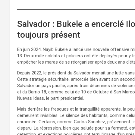
Salvador : Bukele a encerclé I
toujours présent
En juin 2024, Nayib Bukele a lancé une nouvelle offensive m
13. Deux mille soldats et policiers ont été déployés pour y t
empêcher les maras de se réorganiser après deux ans d’éta
Depuis 2022, le président du Salvador menait une lutte san
Cette stratégie sécuritaire, amorcée bien avant son second 
Salvador un pays pacifié, après trois décennies de violenc
et du Barrio 18, comme celui de 10 de Octubre à San Marcos,
Nuevas Ideas, le parti présidentiel.
Mais derrière les fresques et la tranquillité apparente, la 
demeurent invisibles. Le silence des habitants, comme celui
enracinée. Certains, comme Carlos Sanchez, préviennent : m
disparu. La répression, bien que saluée pour sa fermeté, es
détention, et exactions policières ont terni l’image d’un pré