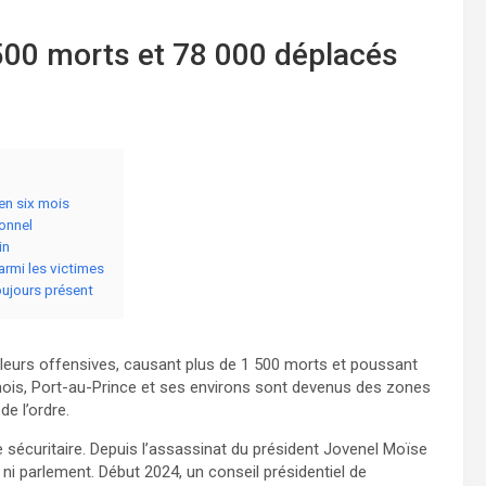
 500 morts et 78 000 déplacés
en six mois
sonnel
in
armi les victimes
oujours présent
é leurs offensives, causant plus de 1 500 morts et poussant
mois, Port-au-Prince et ses environs sont devenus des zones
e l’ordre.
e sécuritaire. Depuis l’assassinat du président Jovenel Moïse
 ni parlement. Début 2024, un conseil présidentiel de