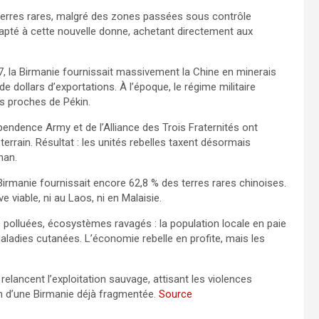
 terres rares, malgré des zones passées sous contrôle
apté à cette nouvelle donne, achetant directement aux
 la Birmanie fournissait massivement la Chine en minerais
e dollars d’exportations. À l’époque, le régime militaire
rs proches de Pékin.
pendence Army et de l’Alliance des Trois Fraternités ont
errain. Résultat : les unités rebelles taxent désormais
nan.
Birmanie fournissait encore 62,8 % des terres rares chinoises.
ve viable, ni au Laos, ni en Malaisie.
 polluées, écosystèmes ravagés : la population locale en paie
aladies cutanées. L’économie rebelle en profite, mais les
elancent l’exploitation sauvage, attisant les violences
stin d’une Birmanie déjà fragmentée.
Source