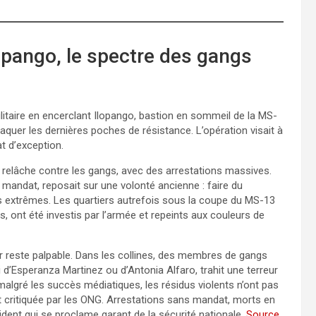
lopango, le spectre des gangs
ilitaire en encerclant Ilopango, bastion en sommeil de la MS-
raquer les dernières poches de résistance. L’opération visait à
t d’exception.
s relâche contre les gangs, avec des arrestations massives.
mandat, reposait sur une volonté ancienne : faire du
es extrêmes. Les quartiers autrefois sous la coupe du MS-13
 ont été investis par l’armée et repeints aux couleurs de
peur reste palpable. Dans les collines, des membres de gangs
 d’Esperanza Martinez ou d’Antonia Alfaro, trahit une terreur
algré les succès médiatiques, les résidus violents n’ont pas
t critiquée par les ONG. Arrestations sans mandat, morts en
sident qui se proclame garant de la sécurité nationale.
Source