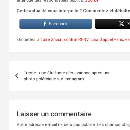
attendue des responsables publics.
Source
Cette actualité vous interpelle ? Commentez et débatt
Facebook
X
Étiquettes:
affaire Ghosn
,
contrat RNBV
,
cour d’appel Paris
,
Ra
Navigation
Trente : une étudiante démissionne après une
de
photo polémique sur Instagram
l’article
Laisser un commentaire
Votre adresse e-mail ne sera pas publiée.
Les champs oblig