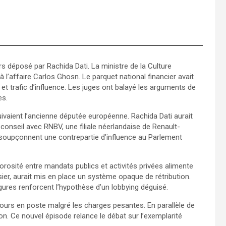
urs déposé par Rachida Dati. La ministre de la Culture
à l’affaire Carlos Ghosn. Le parquet national financier avait
t trafic d’influence. Les juges ont balayé les arguments de
es.
vaient l’ancienne députée européenne. Rachida Dati aurait
onseil avec RNBV, une filiale néerlandaise de Renault-
s soupçonnent une contrepartie d’influence au Parlement
 porosité entre mandats publics et activités privées alimente
er, aurait mis en place un système opaque de rétribution.
igures renforcent l’hypothèse d’un lobbying déguisé.
ujours en poste malgré les charges pesantes. En parallèle de
ion. Ce nouvel épisode relance le débat sur l’exemplarité