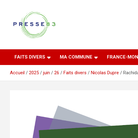
Aller
au
contenu
Comprendre ce qui se joue vraiment dans le Var
Presse 83
FAITS DIVERS
MA COMMUNE
FRANCE-MON
Accueil
2025
juin
26
Faits divers
Nicolas Dupre
Rachida