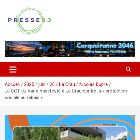
Aller
au
contenu
Comprendre ce qui se joue vraiment dans le Var
Presse 83
Accueil
2025
juin
26
La Crau
Nicolas Dupre
La CGT du Var a manifesté à La Crau contre la « protection
sociale au rabais »