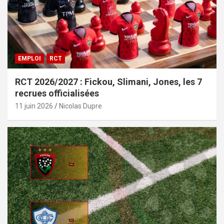
EMPLOI
RCT
RCT 2026/2027 : Fickou, Slimani, Jones, les 7
recrues officialisées
11 juin 2026
Nicolas Dupre