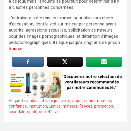
à ce jour, mais l’enquête se poursuit pour déterminer s’il y
a d’autres personnes concernées.
L’entraîneur a été mis en examen pour plusieurs chefs
d’accusation, dont le viol sur mineur par personne ayant
autorité, agressions sexuelles, sollicitation de mineurs
pour des images pornographiques, et détention d’images
pédopornographiques. Il risque jusqu’à vingt ans de prison.
Source
Étiquettes:
abus
,
affaire judiciaire
,
appel
,
condamnation
,
confiance
,
institution
,
justice
,
mineurs
,
Procès
,
protection
,
scandale
,
secte
,
société
,
viol