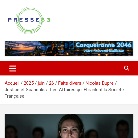
Aller
au
contenu
Comprendre ce qui se joue vraiment dans le Var
Presse 83
Accueil
2025
juin
26
Faits divers
Nicolas Dupre
Justice et Scandales : Les Affaires qui Ébranlent la Société
Française