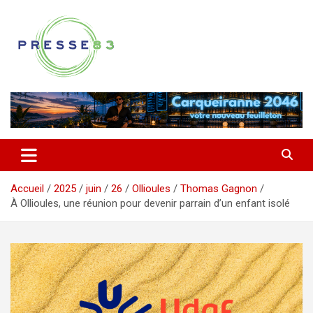
Aller
au
contenu
Comprendre ce qui se joue vraiment dans le Var
Presse 83
Accueil
2025
juin
26
Ollioules
Thomas Gagnon
À Ollioules, une réunion pour devenir parrain d’un enfant isolé