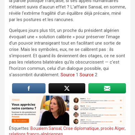
la parole politique française, si ses appels humanitaires
n’étaient suivis d’aucun effet ? L’affaire Sansal, en somme,
révèle l’extrême fragilité d’un équilibre déjà précaire, miné
par les postures et les rancunes.
Quelques jours plus tôt, un proche du président algérien
évoquait une « solution calibrée » pour préserver l’image
d’un pouvoir intransigeant tout en facilitant une sortie de
crise. Mais les symboles, eux, ne se calibrent pas : ils
s’imposent. Et quand ils deviennent des otages, ce ne sont
pas les relations bilatérales qu’ils obscurcissent — c’est
l’horizon commun, celui d’un dialogue possible, qui
s’assombrit durablement.
Source
1
Source
2
Étiquettes:
Boualem Sansal
,
Crise diplomatique
,
procès Alger
,
relations franco-algériennes