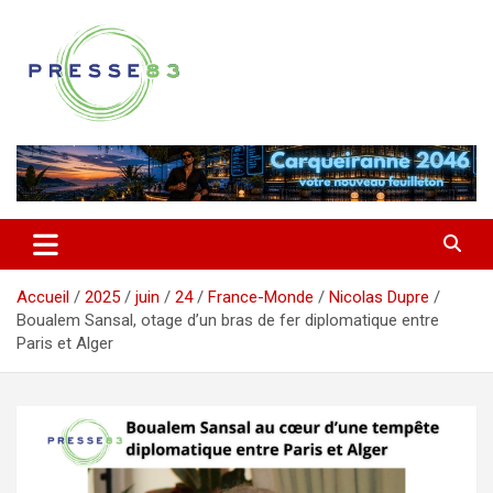
Aller
au
contenu
Comprendre ce qui se joue vraiment dans le Var
Presse 83
Accueil
2025
juin
24
France-Monde
Nicolas Dupre
Boualem Sansal, otage d’un bras de fer diplomatique entre
Paris et Alger