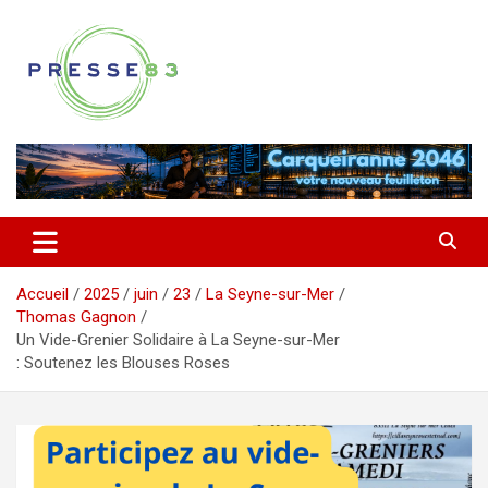
Aller
au
contenu
Comprendre ce qui se joue vraiment dans le Var
Presse 83
Accueil
2025
juin
23
La Seyne-sur-Mer
Thomas Gagnon
Un Vide-Grenier Solidaire à La Seyne-sur-Mer
: Soutenez les Blouses Roses