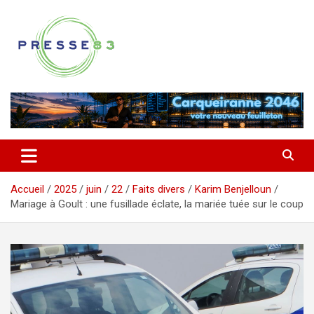
Aller
au
contenu
Comprendre ce qui se joue vraiment dans le Var
Presse 83
Accueil
2025
juin
22
Faits divers
Karim Benjelloun
Mariage à Goult : une fusillade éclate, la mariée tuée sur le coup