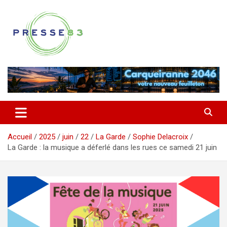
Aller
au
contenu
Comprendre ce qui se joue vraiment dans le Var
Presse 83
Accueil
2025
juin
22
La Garde
Sophie Delacroix
La Garde : la musique a déferlé dans les rues ce samedi 21 juin