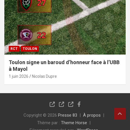
RCT
TOULON
Toulon signe un baroud d’honneur face à l’UBB
à Mayol
1 juin 2026
Nicolas Dupre
Copyright © 2026
Presse 83
À propos
Thème par :
Theme Horse