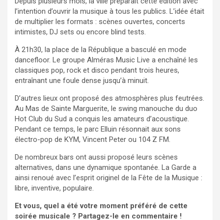
Depuis plusieurs mois, la ville préparait cette édition avec
l’intention d’ouvrir la musique à tous les publics. L’idée était
de multiplier les formats : scènes ouvertes, concerts
intimistes, DJ sets ou encore blind tests.
À 21h30, la place de la République a basculé en mode
dancefloor. Le groupe Alméras Music Live a enchaîné les
classiques pop, rock et disco pendant trois heures,
entraînant une foule dense jusqu’à minuit.
D’autres lieux ont proposé des atmosphères plus feutrées.
Au Mas de Sainte Marguerite, le swing manouche du duo
Hot Club du Sud a conquis les amateurs d’acoustique.
Pendant ce temps, le parc Elluin résonnait aux sons
électro-pop de KYM, Vincent Peter ou 104 Z FM.
De nombreux bars ont aussi proposé leurs scènes
alternatives, dans une dynamique spontanée. La Garde a
ainsi renoué avec l’esprit originel de la Fête de la Musique :
libre, inventive, populaire.
Et vous, quel a été votre moment préféré de cette
soirée musicale ? Partagez-le en commentaire !