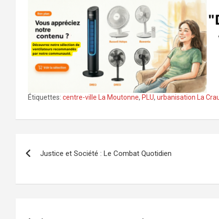
Étiquettes:
centre-ville La Moutonne
,
PLU
,
urbanisation La Cra
Navigation
Justice et Société : Le Combat Quotidien
de
l’article