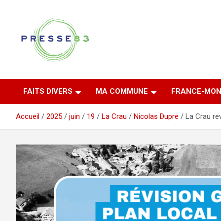
Aller
au
contenu
Comprendre ce qui se joue vraiment dans le Var
Presse 83
FAITS DIVERS
MA COMMUNE
FRANCE-MON
Accueil
2025
juin
19
La Crau
Nicolas Dupre
La Crau rev