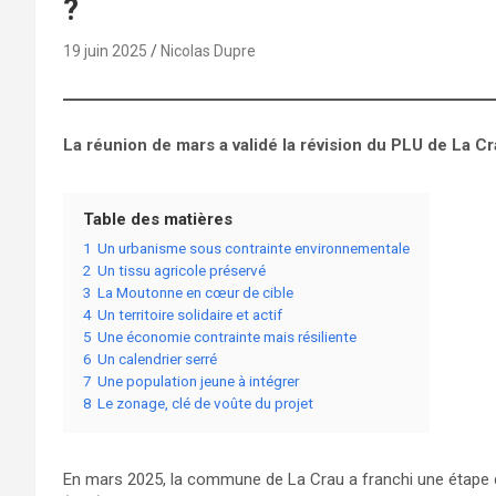
?
19 juin 2025
Nicolas Dupre
La réunion de mars a validé la révision du PLU de La C
Table des matières
1
Un urbanisme sous contrainte environnementale
2
Un tissu agricole préservé
3
La Moutonne en cœur de cible
4
Un territoire solidaire et actif
5
Une économie contrainte mais résiliente
6
Un calendrier serré
7
Une population jeune à intégrer
8
Le zonage, clé de voûte du projet
En mars 2025, la commune de La Crau a franchi une étape d