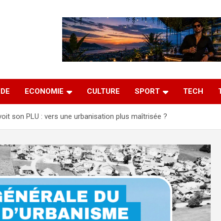
DE
ECONOMIE
CULTURE
SPORT
TECH
oit son PLU : vers une urbanisation plus maîtrisée ?