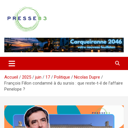
Aller
au
contenu
Comprendre ce qui se joue vraiment dans le Var
Presse 83
Accueil
2025
juin
17
Politique
Nicolas Dupre
François Fillon condamné à du sursis : que reste-t-il de l’affaire
Penelope ?