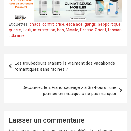
Étiquettes:
chaos
,
conflit
,
crise
,
escalade
,
gangs
,
Géopolitique
,
guerre
,
Haïti
,
interception
,
Iran
,
Missile
,
Proche-Orient
,
tension
,
Ukraine
Navigation
Les troubadours étaient-ils vraiment des vagabonds
de
romantiques sans racines ?
l’article
Découvrez le « Piano sauvage » à Six-Fours : une
journée en musique à ne pas manquer
Laisser un commentaire
Votre adresse e-mail ne sera pas publiée.
Les champs