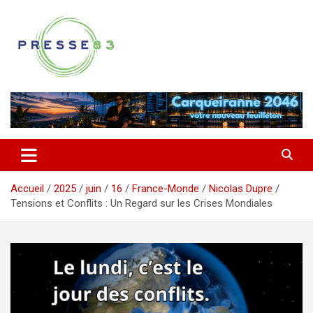
Aller
au
contenu
Comprendre ce qui se joue vraiment dans le Var
Presse 83
Accueil
2025
juin
16
France-Monde
Nicolas Dupre
Tensions et Conflits : Un Regard sur les Crises Mondiales