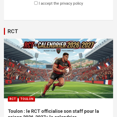
I accept the privacy policy
RCT
RCT
TOULON
Toulon : le RCT officialise son staff pour la