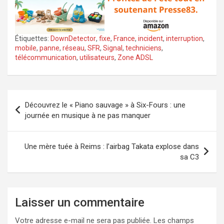
Étiquettes:
DownDetector
,
fixe
,
France
,
incident
,
interruption
,
mobile
,
panne
,
réseau
,
SFR
,
Signal
,
techniciens
,
télécommunication
,
utilisateurs
,
Zone ADSL
Navigation
Découvrez le « Piano sauvage » à Six-Fours : une
de
journée en musique à ne pas manquer
l’article
Une mère tuée à Reims : l’airbag Takata explose dans
sa C3
Laisser un commentaire
Votre adresse e-mail ne sera pas publiée.
Les champs