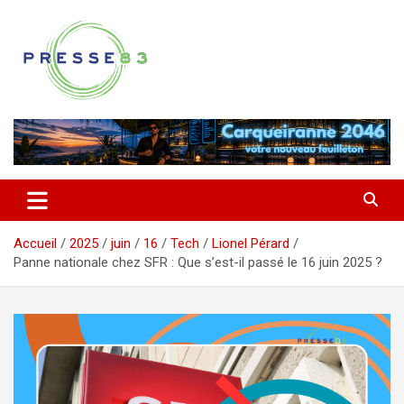
Aller
au
contenu
Comprendre ce qui se joue vraiment dans le Var
Presse 83
Accueil
2025
juin
16
Tech
Lionel Pérard
Panne nationale chez SFR : Que s’est-il passé le 16 juin 2025 ?