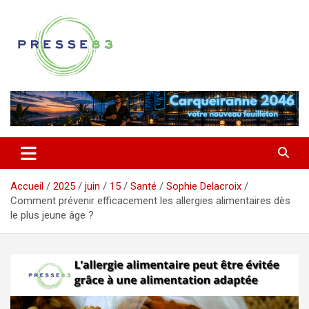
Aller
au
contenu
Comprendre ce qui se joue vraiment dans le Var
Presse 83
Accueil
2025
juin
15
Santé
Sophie Delacroix
Comment prévenir efficacement les allergies alimentaires dès
le plus jeune âge ?