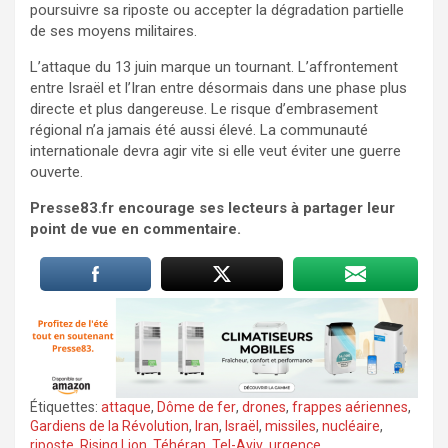
poursuivre sa riposte ou accepter la dégradation partielle
de ses moyens militaires.
L’attaque du 13 juin marque un tournant. L’affrontement
entre Israël et l’Iran entre désormais dans une phase plus
directe et plus dangereuse. Le risque d’embrasement
régional n’a jamais été aussi élevé. La communauté
internationale devra agir vite si elle veut éviter une guerre
ouverte.
Presse83.fr encourage ses lecteurs à partager leur
point de vue en commentaire.
Étiquettes:
attaque
,
Dôme de fer
,
drones
,
frappes aériennes
,
Gardiens de la Révolution
,
Iran
,
Israël
,
missiles
,
nucléaire
,
riposte
,
Rising Lion
,
Téhéran
,
Tel-Aviv
,
urgence