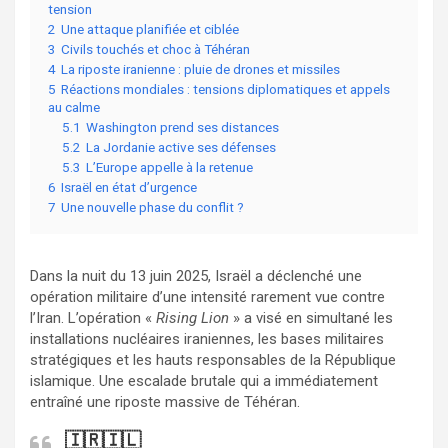
tension
2
Une attaque planifiée et ciblée
3
Civils touchés et choc à Téhéran
4
La riposte iranienne : pluie de drones et missiles
5
Réactions mondiales : tensions diplomatiques et appels
au calme
5.1
Washington prend ses distances
5.2
La Jordanie active ses défenses
5.3
L’Europe appelle à la retenue
6
Israël en état d’urgence
7
Une nouvelle phase du conflit ?
Dans la nuit du 13 juin 2025, Israël a déclenché une
opération militaire d’une intensité rarement vue contre
l’Iran. L’opération «
Rising Lion
» a visé en simultané les
installations nucléaires iraniennes, les bases militaires
stratégiques et les hauts responsables de la République
islamique. Une escalade brutale qui a immédiatement
entraîné une riposte massive de Téhéran.
🇮🇷🇮🇱