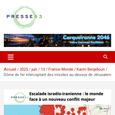
Aller
au
contenu
Comprendre ce qui se joue vraiment dans le Var
Presse 83
Accueil
2025
juin
13
France-Monde
Karim Benjelloun
Dôme de fer interceptant des missiles au-dessus de Jérusalem