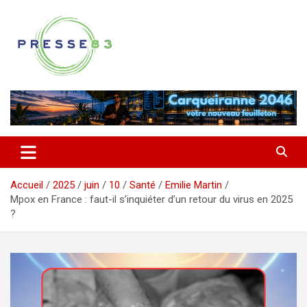
Aller
au
contenu
Comprendre ce qui se joue vraiment dans le Var
Presse 83
Accueil
2025
juin
10
Santé
Emilie Martin
Mpox en France : faut-il s’inquiéter d’un retour du virus en 2025
?