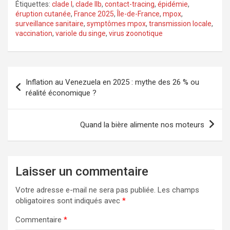
Étiquettes:
clade I
,
clade IIb
,
contact-tracing
,
épidémie
,
éruption cutanée
,
France 2025
,
Île-de-France
,
mpox
,
surveillance sanitaire
,
symptômes mpox
,
transmission locale
,
vaccination
,
variole du singe
,
virus zoonotique
Navigation
Inflation au Venezuela en 2025 : mythe des 26 % ou
de
réalité économique ?
l’article
Quand la bière alimente nos moteurs
Laisser un commentaire
Votre adresse e-mail ne sera pas publiée.
Les champs
obligatoires sont indiqués avec
*
Commentaire
*