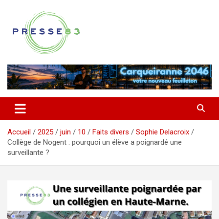
Aller
au
contenu
Comprendre ce qui se joue vraiment dans le Var
Presse 83
Accueil
2025
juin
10
Faits divers
Sophie Delacroix
Collège de Nogent : pourquoi un élève a poignardé une
surveillante ?