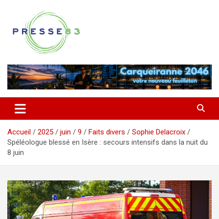
Aller
au
contenu
Comprendre ce qui se joue vraiment dans le Var
Presse 83
Accueil
2025
juin
9
Faits divers
Sophie Delacroix
Spéléologue blessé en Isère : secours intensifs dans la nuit du
8 juin