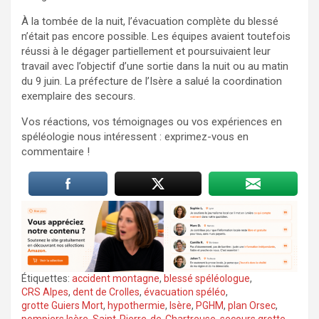
À la tombée de la nuit, l’évacuation complète du blessé
n’était pas encore possible. Les équipes avaient toutefois
réussi à le dégager partiellement et poursuivaient leur
travail avec l’objectif d’une sortie dans la nuit ou au matin
du 9 juin. La préfecture de l’Isère a salué la coordination
exemplaire des secours.
Vos réactions, vos témoignages ou vos expériences en
spéléologie nous intéressent : exprimez-vous en
commentaire !
Étiquettes:
accident montagne
,
blessé spéléologue
,
CRS Alpes
,
dent de Crolles
,
évacuation spéléo
,
grotte Guiers Mort
,
hypothermie
,
Isère
,
PGHM
,
plan Orsec
,
pompiers Isère
,
Saint-Pierre-de-Chartreuse
,
secours grotte
,