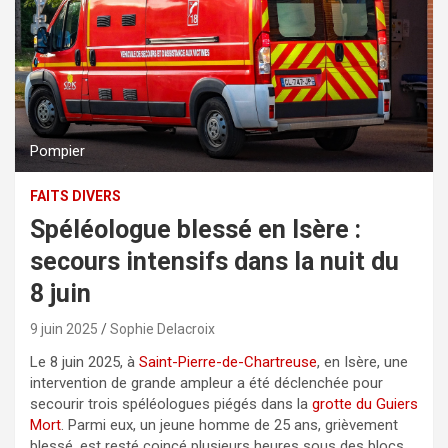
Pompier
FAITS DIVERS
Spéléologue blessé en Isère :
secours intensifs dans la nuit du
8 juin
9 juin 2025
Sophie Delacroix
Le 8 juin 2025, à
Saint-Pierre-de-Chartreuse
, en Isère, une
intervention de grande ampleur a été déclenchée pour
secourir trois spéléologues piégés dans la
grotte du Guiers
Mort
. Parmi eux, un jeune homme de 25 ans, grièvement
blessé, est resté coincé plusieurs heures sous des blocs