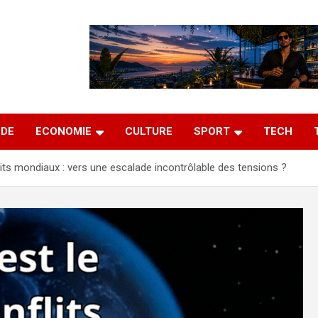
DE
ECONOMIE
CULTURE
SPORT
TECH
its mondiaux : vers une escalade incontrôlable des tensions ?