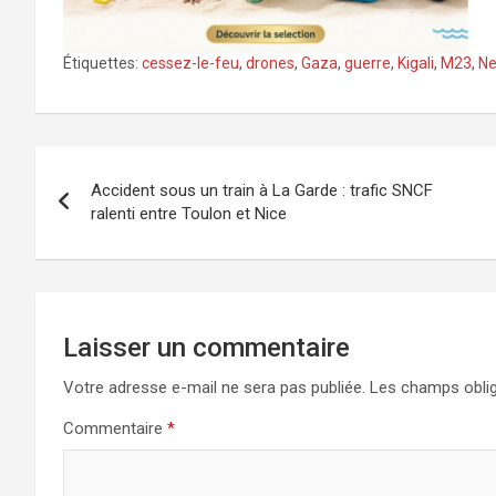
Étiquettes:
cessez-le-feu
,
drones
,
Gaza
,
guerre
,
Kigali
,
M23
,
Ne
Navigation
Accident sous un train à La Garde : trafic SNCF
de
ralenti entre Toulon et Nice
l’article
Laisser un commentaire
Votre adresse e-mail ne sera pas publiée.
Les champs oblig
Commentaire
*