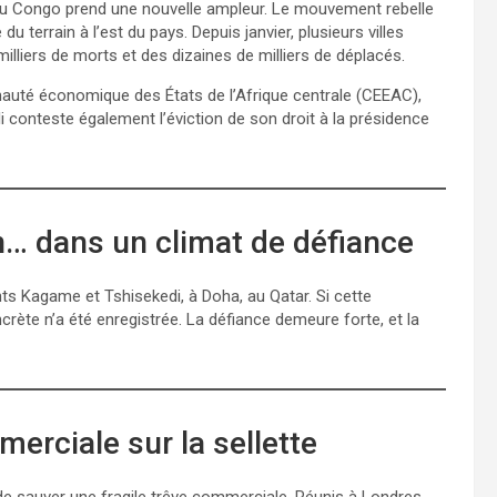
 du Congo prend une nouvelle ampleur. Le mouvement rebelle
terrain à l’est du pays. Depuis janvier, plusieurs villes
milliers de morts et des dizaines de milliers de déplacés.
auté économique des États de l’Afrique centrale (CEEAC),
li conteste également l’éviction de son droit à la présidence
n… dans un climat de défiance
ts Kagame et Tshisekedi, à Doha, au Qatar. Si cette
crète n’a été enregistrée. La défiance demeure forte, et la
merciale sur la sellette
 de sauver une fragile trêve commerciale. Réunis à Londres,