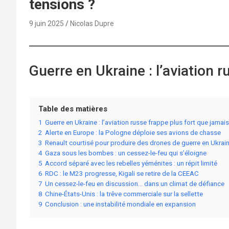
tensions ?
9 juin 2025
Nicolas Dupre
Guerre en Ukraine : l’aviation 
Table des matières
1
Guerre en Ukraine : l’aviation russe frappe plus fort que jamais
2
Alerte en Europe : la Pologne déploie ses avions de chasse
3
Renault courtisé pour produire des drones de guerre en Ukrai
4
Gaza sous les bombes : un cessez-le-feu qui s’éloigne
5
Accord séparé avec les rebelles yéménites : un répit limité
6
RDC : le M23 progresse, Kigali se retire de la CEEAC
7
Un cessez-le-feu en discussion… dans un climat de défiance
8
Chine-États-Unis : la trêve commerciale sur la sellette
9
Conclusion : une instabilité mondiale en expansion