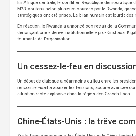
En Afrique centrale, le conflit en République démocratique
M23, soutenu selon plusieurs sources par le Rwanda, gagne du 
stratégiques ont été prises. Le bilan humain est lourd : des 
En réaction, le Rwanda a annoncé son retrait de la Commun
dénonçant une « dérive institutionnelle » pro-Kinshasa. Kiga
tournante de l’organisation.
Un cessez-le-feu en discussio
Un début de dialogue a néanmoins eu lieu entre les présiden
rencontre visait à apaiser les tensions, aucune avancée con
situation reste explosive dans la région des Grands Lacs.
Chine-États-Unis : la trêve com
Sur le front économique, les États-Unis et la Chine tentent