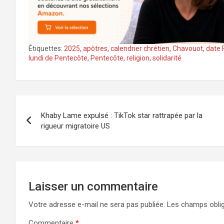
Étiquettes:
2025
,
apôtres
,
calendrier chrétien
,
Chavouot
,
date 
lundi de Pentecôte
,
Pentecôte
,
religion
,
solidarité
Navigation
Khaby Lame expulsé : TikTok star rattrapée par la
de
rigueur migratoire US
l’article
Laisser un commentaire
Votre adresse e-mail ne sera pas publiée.
Les champs oblig
Commentaire
*