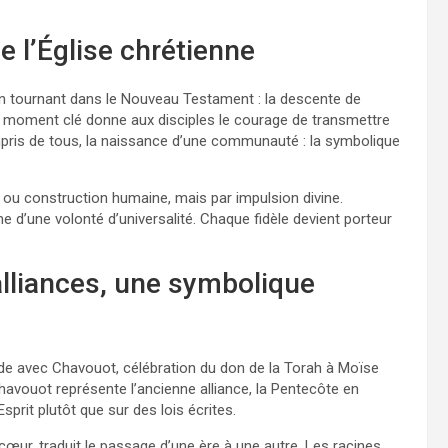
e l’Église chrétienne
un tournant dans le Nouveau Testament : la descente de
 Ce moment clé donne aux disciples le courage de transmettre
mpris de tous, la naissance d’une communauté : la symbolique
et ou construction humaine, mais par impulsion divine.
 d’une volonté d’universalité. Chaque fidèle devient porteur
alliances, une symbolique
ncide avec Chavouot, célébration du don de la Torah à Moïse
Chavouot représente l’ancienne alliance, la Pentecôte en
sprit plutôt que sur des lois écrites.
 et cœur, traduit le passage d’une ère à une autre. Les racines