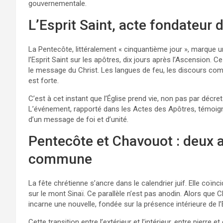
gouvernementale.
L’Esprit Saint, acte fondateur d
La Pentecôte, littéralement « cinquantième jour », marque 
l’Esprit Saint sur les apôtres, dix jours après l’Ascension.
le message du Christ. Les langues de feu, les discours co
est forte.
C’est à cet instant que l’Église prend vie, non pas par décr
L’événement, rapporté dans les Actes des Apôtres, témoigne
d’un message de foi et d’unité.
Pentecôte et Chavouot : deux 
commune
La fête chrétienne s’ancre dans le calendrier juif. Elle coï
sur le mont Sinaï. Ce parallèle n’est pas anodin. Alors que 
incarne une nouvelle, fondée sur la présence intérieure de l’E
Cette transition entre l’extérieur et l’intérieur, entre pierre