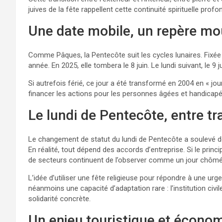
juives de la fête rappellent cette continuité spirituelle pro
Une date mobile, un repère m
Comme Pâques, la Pentecôte suit les cycles lunaires. Fixée 
année. En 2025, elle tombera le 8 juin. Le lundi suivant, le 9 j
Si autrefois férié, ce jour a été transformé en 2004 en « jou
financer les actions pour les personnes âgées et handicapé
Le lundi de Pentecôte, entre tra
Le changement de statut du lundi de Pentecôte a soulevé d
En réalité, tout dépend des accords d’entreprise. Si le prin
de secteurs continuent de l’observer comme un jour chômé
L’idée d’utiliser une fête religieuse pour répondre à une 
néanmoins une capacité d’adaptation rare : l’institution civi
solidarité concrète.
Un enjeu touristique et écono