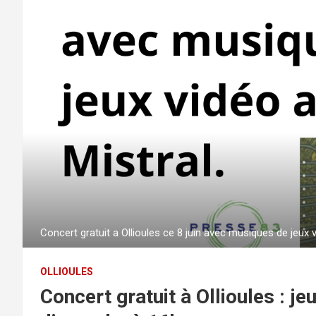
Concert gratuit a Ollioules ce 8 juin avec musiques de jeux v
OLLIOULES
Concert gratuit à Ollioules : j