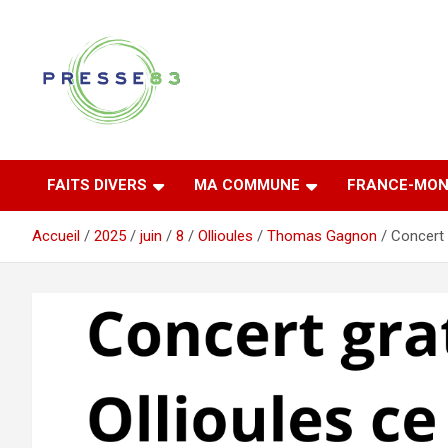
Aller
au
contenu
Comprendre ce qui se joue vraiment dans le Var
Presse 83
FAITS DIVERS
MA COMMUNE
FRANCE-MON
Accueil
2025
juin
8
Ollioules
Thomas Gagnon
Concert 