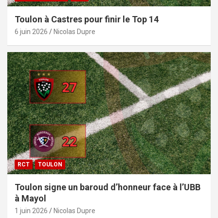
Toulon à Castres pour finir le Top 14
6 juin 2026
Nicolas Dupre
RCT
TOULON
Toulon signe un baroud d’honneur face à l’UBB
à Mayol
1 juin 2026
Nicolas Dupre