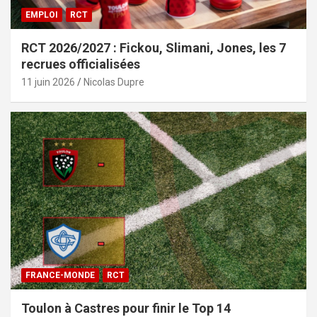
EMPLOI
RCT
RCT 2026/2027 : Fickou, Slimani, Jones, les 7
recrues officialisées
11 juin 2026
Nicolas Dupre
FRANCE-MONDE
RCT
Toulon à Castres pour finir le Top 14