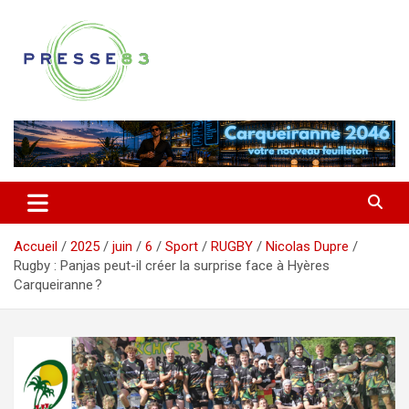
Aller
au
contenu
Comprendre ce qui se joue vraiment dans le Var
Presse 83
Accueil
2025
juin
6
Sport
RUGBY
Nicolas Dupre
Rugby : Panjas peut-il créer la surprise face à Hyères
Carqueiranne ?