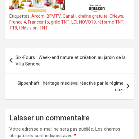
Étiquettes:
Arcom
,
BFMTV
,
Canal+
,
chaîne gratuite
,
CNews
,
France 4
,
Franceinfo
,
grille TNT
,
LCI
,
NOVO19
,
réforme TNT
,
T18
,
télévision
,
TNT
Navigation
Six-Fours : Week-end nature et création au jardin de la
de
Villa Simone
l’article
Sippenhaft : héritage médiéval réactivé par le régime
nazi
Laisser un commentaire
Votre adresse e-mail ne sera pas publiée.
Les champs
obligatoires sont indiqués avec
*