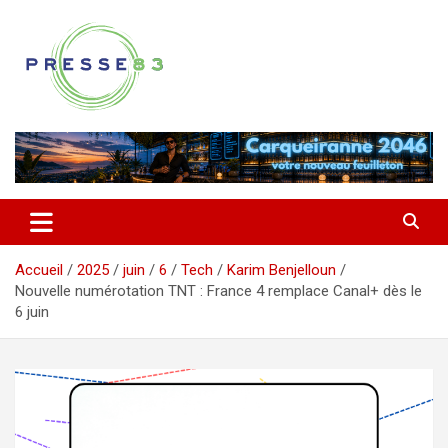
Aller
au
contenu
Comprendre ce qui se joue vraiment dans le Var
Presse 83
Accueil
2025
juin
6
Tech
Karim Benjelloun
Nouvelle numérotation TNT : France 4 remplace Canal+ dès le
6 juin