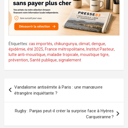
Étiquettes:
cas importés
,
chikungunya
,
climat
,
dengue
,
épidémie
,
été 2025
,
France métropolitaine
,
Institut Pasteur
,
lutte anti-moustique
,
maladie tropicale
,
moustique tigre
,
prévention
,
Santé publique
,
signalement
Navigation
Vandalisme antisémite à Paris : une manœuvre
de
étrangère inquiétante ?
l’article
Rugby : Panjas peut-il créer la surprise face à Hyères
Carqueiranne ?