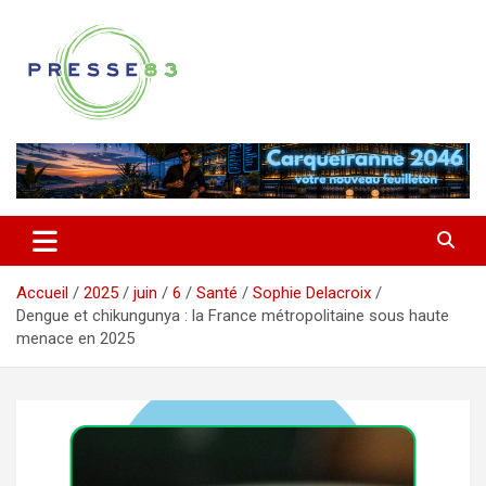
Aller
au
contenu
Comprendre ce qui se joue vraiment dans le Var
Presse 83
Accueil
2025
juin
6
Santé
Sophie Delacroix
Dengue et chikungunya : la France métropolitaine sous haute
menace en 2025