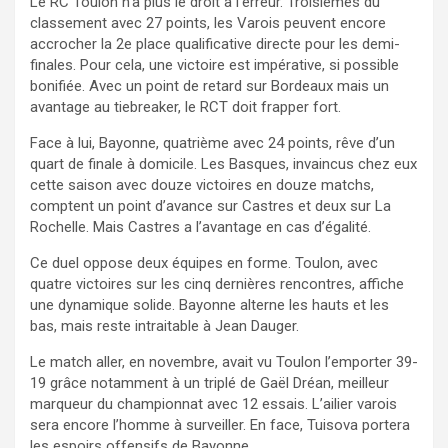
Le RC Toulon n’a plus le droit à l’erreur. Troisièmes du
classement avec 27 points, les Varois peuvent encore
accrocher la 2e place qualificative directe pour les demi-
finales. Pour cela, une victoire est impérative, si possible
bonifiée. Avec un point de retard sur Bordeaux mais un
avantage au tiebreaker, le RCT doit frapper fort.
Face à lui, Bayonne, quatrième avec 24 points, rêve d’un
quart de finale à domicile. Les Basques, invaincus chez eux
cette saison avec douze victoires en douze matchs,
comptent un point d’avance sur Castres et deux sur La
Rochelle. Mais Castres a l’avantage en cas d’égalité.
Ce duel oppose deux équipes en forme. Toulon, avec
quatre victoires sur les cinq dernières rencontres, affiche
une dynamique solide. Bayonne alterne les hauts et les
bas, mais reste intraitable à Jean Dauger.
Le match aller, en novembre, avait vu Toulon l’emporter 39-
19 grâce notamment à un triplé de Gaël Dréan, meilleur
marqueur du championnat avec 12 essais. L’ailier varois
sera encore l’homme à surveiller. En face, Tuisova portera
les espoirs offensifs de Bayonne.