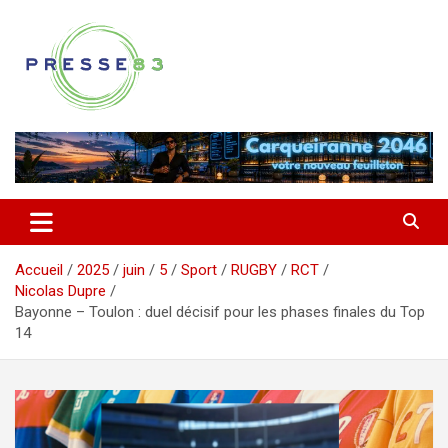
Aller
au
contenu
Comprendre ce qui se joue vraiment dans le Var
Presse 83
Accueil
2025
juin
5
Sport
RUGBY
RCT
Nicolas Dupre
Bayonne – Toulon : duel décisif pour les phases finales du Top
14