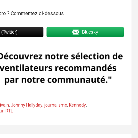
Labro ? Commentez ci-dessous.
 (Twitter)
Bluesky
ivain
,
Johnny Hallyday
,
journalisme
,
Kennedy
,
ur
,
RTL