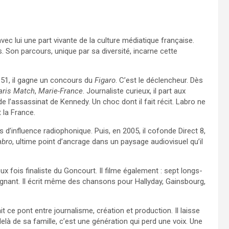
vec lui une part vivante de la culture médiatique française.
is. Son parcours, unique par sa diversité, incarne cette
1951, il gagne un concours du
Figaro
. C’est le déclencheur. Dès
aris Match
,
Marie-France
. Journaliste curieux, il part aux
de l’assassinat de Kennedy. Un choc dont il fait récit. Labro ne
 la France.
 d’influence radiophonique. Puis, en 2005, il cofonde Direct 8,
abro
, ultime point d’ancrage dans un paysage audiovisuel qu’il
ux fois finaliste du Goncourt. Il filme également : sept longs-
nant. Il écrit même des chansons pour Hallyday, Gainsbourg,
it ce pont entre journalisme, création et production. Il laisse
là de sa famille, c’est une génération qui perd une voix. Une