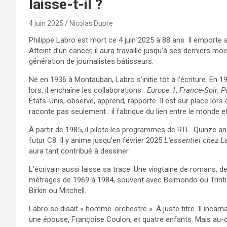
laisse-t-il ?
4 juin 2025
Nicolas Dupre
Philippe Labro est mort ce 4 juin 2025 à 88 ans. Il emporte a
Atteint d’un cancer, il aura travaillé jusqu’à ses derniers mo
génération de journalistes bâtisseurs.
Né en 1936 à Montauban, Labro s’initie tôt à l’écriture. En 
lors, il enchaîne les collaborations :
Europe 1
,
France-Soir
,
P
États-Unis, observe, apprend, rapporte. Il est sur place lors 
raconte pas seulement : il fabrique du lien entre le monde et
À partir de 1985, il pilote les programmes de RTL. Quinze ans
futur C8. Il y anime jusqu’en février 2025
L’essentiel chez L
aura tant contribué à dessiner.
L’écrivain aussi laisse sa trace. Une vingtaine de romans, de
métrages de 1969 à 1984, souvent avec Belmondo ou Trintig
Birkin ou Mitchell.
Labro se disait « homme-orchestre ». À juste titre. Il incarna
une épouse, Françoise Coulon, et quatre enfants. Mais au-de