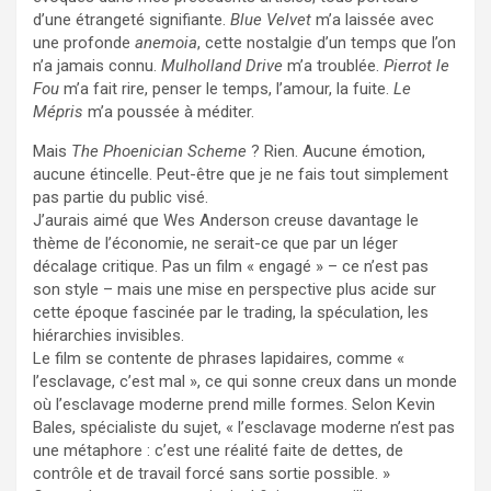
d’une étrangeté signifiante.
Blue Velvet
m’a laissée avec
une profonde
anemoia
, cette nostalgie d’un temps que l’on
n’a jamais connu.
Mulholland Drive
m’a troublée.
Pierrot le
Fou
m’a fait rire, penser le temps, l’amour, la fuite.
Le
Mépris
m’a poussée à méditer.
Mais
The Phoenician Scheme
? Rien. Aucune émotion,
aucune étincelle. Peut-être que je ne fais tout simplement
pas partie du public visé.
J’aurais aimé que Wes Anderson creuse davantage le
thème de l’économie, ne serait-ce que par un léger
décalage critique. Pas un film « engagé » – ce n’est pas
son style – mais une mise en perspective plus acide sur
cette époque fascinée par le trading, la spéculation, les
hiérarchies invisibles.
Le film se contente de phrases lapidaires, comme «
l’esclavage, c’est mal », ce qui sonne creux dans un monde
où l’esclavage moderne prend mille formes. Selon Kevin
Bales, spécialiste du sujet, « l’esclavage moderne n’est pas
une métaphore : c’est une réalité faite de dettes, de
contrôle et de travail forcé sans sortie possible. »