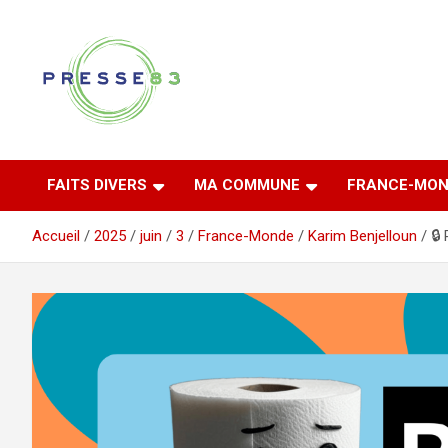
Aller
au
contenu
Comprendre ce qui se joue vraiment dans le Var
Presse 83
FAITS DIVERS
MA COMMUNE
FRANCE-MON
Accueil
2025
juin
3
France-Monde
Karim Benjelloun
🔒