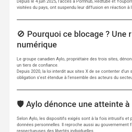
Depuis le 4 juin 2025, l’accès à Pornhub, Redtube et Youpor
visitées du pays, ont suspendu leur diffusion en réaction à la 
🚫 Pourquoi ce blocage ? Une rip
numérique
Le groupe canadien Aylo, propriétaire des trois sites, dénonc
un tiers de confiance.
Depuis 2020, la loi interdit aux sites X de se contenter d’un
obligation s’est étendue à l’ensemble des acteurs du secte
🛡️ Aylo dénonce une atteinte à 
Selon Aylo, les dispositifs exigés sont à la fois intrusifs e
données personnelles. Il reproche aussi au gouvernement fr
respectueuses des libertés individuelles.