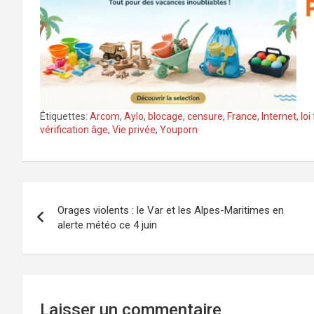
Étiquettes:
Arcom
,
Aylo
,
blocage
,
censure
,
France
,
Internet
,
loi
vérification âge
,
Vie privée
,
Youporn
Navigation
Orages violents : le Var et les Alpes-Maritimes en
de
alerte météo ce 4 juin
l’article
Laisser un commentaire