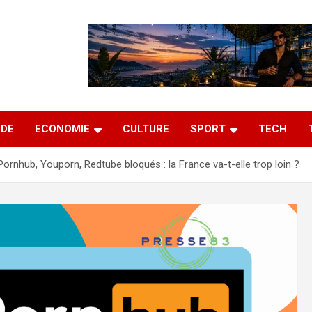
DE
ECONOMIE
CULTURE
SPORT
TECH
 Pornhub, Youporn, Redtube bloqués : la France va-t-elle trop loin ?