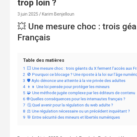
trop loin ?
3 juin 2025
Karim Benjelloun
💥 Une mesure choc : trois géa
Français
Table des matières
1
💥 Une mesure choc : trois géants du X ferment l’accès aux F
2
🚫 Pourquoi ce blocage ? Une riposte à la loi sur l’âge numéri
3
🛡️ Aylo dénonce une atteinte à la vie privée des adultes
4
👦👧 Une loi pensée pour protéger les mineurs
5
🧩 Une méthode jugée complexe par les éditeurs de contenu
6
🌐 Quelles conséquences pour les internautes français ?
7
🤔 Quel avenir pour la régulation du web adulte ?
8
⚖️ Une régulation nécessaire ou un précédent inquiétant ?
9
🎯 Entre sécurité des mineurs et libertés numériques