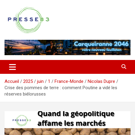
Aller
au
contenu
Comprendre ce qui se joue vraiment dans le Var
Presse 83
Accueil
2025
juin
1
France-Monde
Nicolas Dupre
Crise des pommes de terre : comment Poutine a vidé les
réserves biélorusses