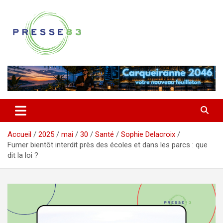
Aller
au
contenu
Comprendre ce qui se joue vraiment dans le Var
Presse 83
Accueil
2025
mai
30
Santé
Sophie Delacroix
Fumer bientôt interdit près des écoles et dans les parcs : que
dit la loi ?