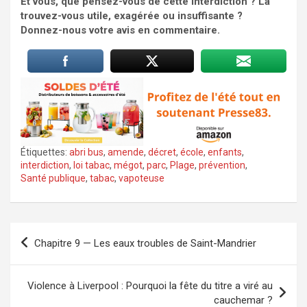
Et vous, que pensez-vous de cette interdiction ? La
trouvez-vous utile, exagérée ou insuffisante ?
Donnez-nous votre avis en commentaire.
Étiquettes:
abri bus
,
amende
,
décret
,
école
,
enfants
,
interdiction
,
loi tabac
,
mégot
,
parc
,
Plage
,
prévention
,
Santé publique
,
tabac
,
vapoteuse
Navigation
Chapitre 9 — Les eaux troubles de Saint-Mandrier
de
l’article
Violence à Liverpool : Pourquoi la fête du titre a viré au
cauchemar ?